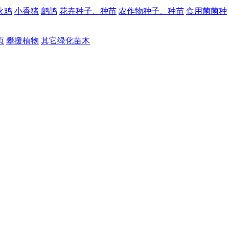
火鸡
小香猪
鹧鸪
花卉种子、种苗
农作物种子、种苗
食用菌菌种
贞
攀援植物
其它绿化苗木