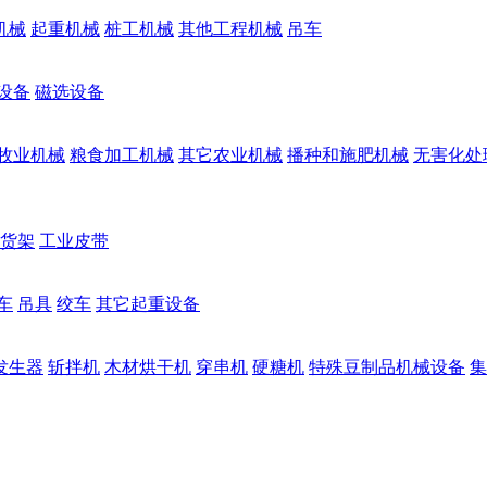
机械
起重机械
桩工机械
其他工程机械
吊车
设备
磁选设备
牧业机械
粮食加工机械
其它农业机械
播种和施肥机械
无害化处
货架
工业皮带
车
吊具
绞车
其它起重设备
发生器
斩拌机
木材烘干机
穿串机
硬糖机
特殊豆制品机械设备
集