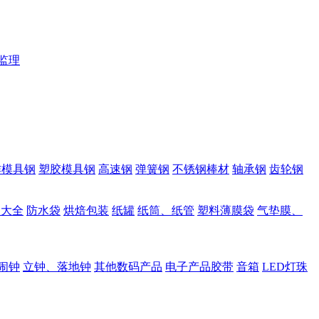
监理
作模具钢
塑胶模具钢
高速钢
弹簧钢
不锈钢棒材
轴承钢
齿轮钢
品大全
防水袋
烘焙包装
纸罐
纸筒、纸管
塑料薄膜袋
气垫膜、
闹钟
立钟、落地钟
其他数码产品
电子产品胶带
音箱
LED灯珠