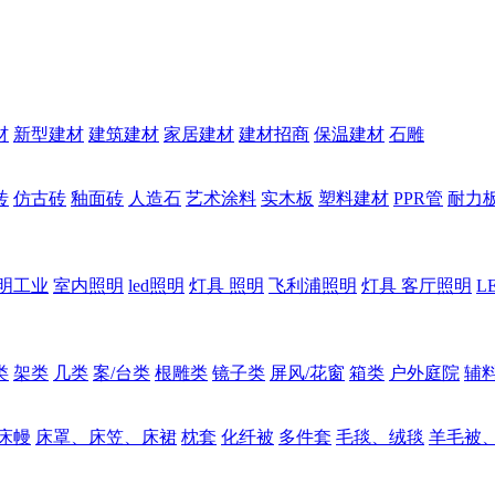
材
新型建材
建筑建材
家居建材
建材招商
保温建材
石雕
砖
仿古砖
釉面砖
人造石
艺术涂料
实木板
塑料建材
PPR管
耐力
明工业
室内照明
led照明
灯具 照明
飞利浦照明
灯具 客厅照明
L
类
架类
几类
案/台类
根雕类
镜子类
屏风/花窗
箱类
户外庭院
辅
床幔
床罩、床笠、床裙
枕套
化纤被
多件套
毛毯、绒毯
羊毛被