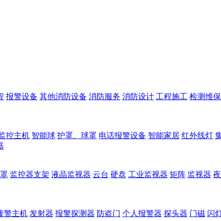
程
报警设备
其他消防设备
消防服务
消防设计
工程施工
检测维保
监控主机
智能球
护罩、球罩
电话报警设备
智能家居
红外线灯
器
罩
监控器支架
液晶监视器
云台
硬盘
工业监视器
矩阵
监视器
夜
接警主机
发射器
报警探测器
防盗门
个人报警器
探头器
门磁
闪