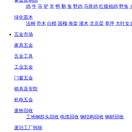
禽畜及制品
鸡
牛
马
驴
羊
鸭
鹅
兔
野鸡
乌骨鸡
红腹锦鸡
野兔
绿化苗木
法桐
乔木
白蜡
国槐
海棠
灌木
北京栾
草坪
大叶女
五金市场
家具五金
五金工具
工业五金
门窗五金
锁具及安防
机电五金
废铁回收
工地钢筋头回收
电缆回收
钢结构回收
钢材回收
废旧工厂拆除