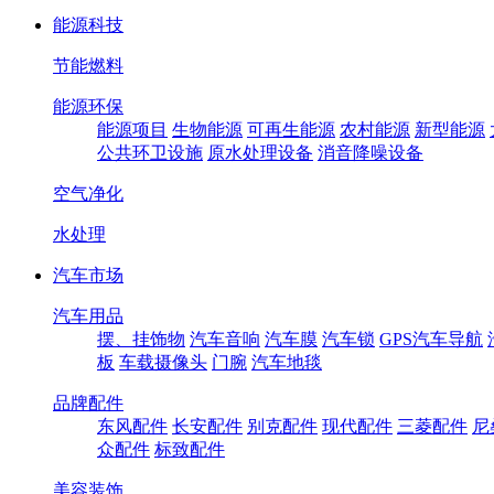
能源科技
节能燃料
能源环保
能源项目
生物能源
可再生能源
农村能源
新型能源
公共环卫设施
原水处理设备
消音降噪设备
空气净化
水处理
汽车市场
汽车用品
摆、挂饰物
汽车音响
汽车膜
汽车锁
GPS汽车导航
板
车载摄像头
门腕
汽车地毯
品牌配件
东风配件
长安配件
别克配件
现代配件
三菱配件
尼
众配件
标致配件
美容装饰