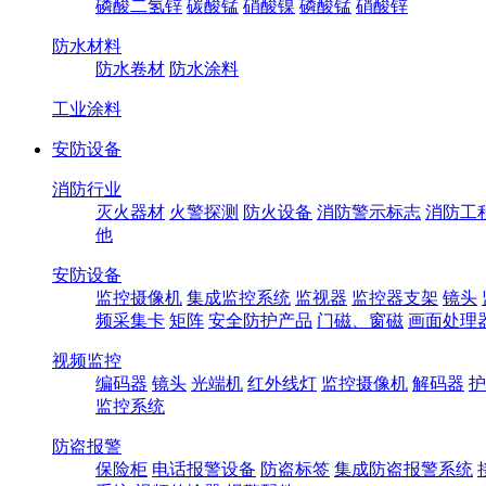
磷酸二氢锌
碳酸锰
硝酸镍
磷酸锰
硝酸锌
防水材料
防水卷材
防水涂料
工业涂料
安防设备
消防行业
灭火器材
火警探测
防火设备
消防警示标志
消防工
他
安防设备
监控摄像机
集成监控系统
监视器
监控器支架
镜头
频采集卡
矩阵
安全防护产品
门磁、窗磁
画面处理
视频监控
编码器
镜头
光端机
红外线灯
监控摄像机
解码器
护
监控系统
防盗报警
保险柜
电话报警设备
防盗标签
集成防盗报警系统