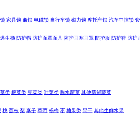
锁
家具锁
窗锁
电磁锁
自行车锁
磁力锁
摩托车锁
汽车中控锁
套
逃生梯
防护帽
防护面罩面具
防护耳塞耳罩
防护服
防护鞋
防护
茎类
根菜类
豆荚类
叶菜类
脱水蔬菜
其他新鲜蔬菜
蔗
桃
荔枝
梨
李子
草莓
杨梅
枣
糖果类
果干
其他生鲜水果