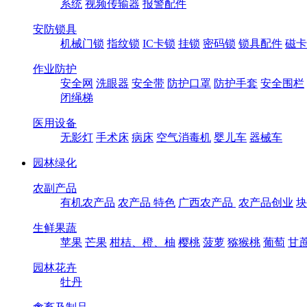
系统
视频传输器
报警配件
安防锁具
机械门锁
指纹锁
IC卡锁
挂锁
密码锁
锁具配件
磁卡
作业防护
安全网
洗眼器
安全带
防护口罩
防护手套
安全围栏
闭绳梯
医用设备
无影灯
手术床
病床
空气消毒机
婴儿车
器械车
园林绿化
农副产品
有机农产品
农产品 特色
广西农产品
农产品创业
块
生鲜果蔬
苹果
芒果
柑桔、橙、柚
樱桃
菠萝
猕猴桃
葡萄
甘
园林花卉
牡丹