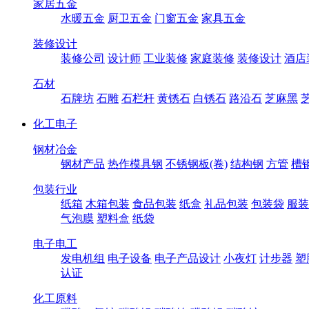
家居五金
水暖五金
厨卫五金
门窗五金
家具五金
装修设计
装修公司
设计师
工业装修
家庭装修
装修设计
酒店
石材
石牌坊
石雕
石栏杆
黄锈石
白锈石
路沿石
芝麻黑
化工电子
钢材冶金
钢材产品
热作模具钢
不锈钢板(卷)
结构钢
方管
槽
包装行业
纸箱
木箱包装
食品包装
纸盒
礼品包装
包装袋
服装
气泡膜
塑料盒
纸袋
电子电工
发电机组
电子设备
电子产品设计
小夜灯
计步器
塑
认证
化工原料