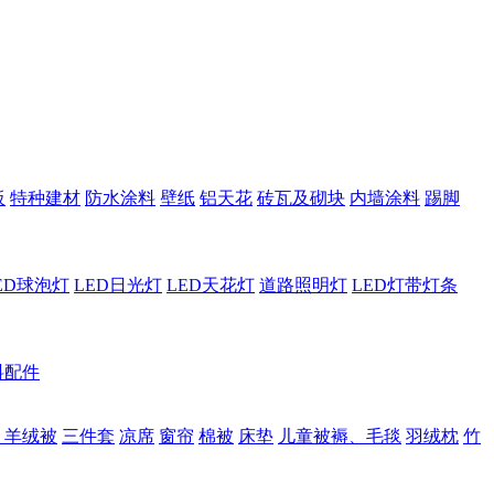
板
特种建材
防水涂料
壁纸
铝天花
砖瓦及砌块
内墙涂料
踢脚
ED球泡灯
LED日光灯
LED天花灯
道路照明灯
LED灯带灯条
料配件
、羊绒被
三件套
凉席
窗帘
棉被
床垫
儿童被褥、毛毯
羽绒枕
竹