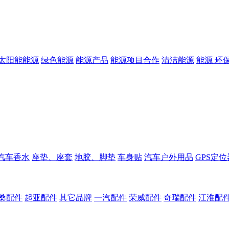
太阳能能源
绿色能源
能源产品
能源项目合作
清洁能源
能源 环
汽车香水
座垫、座套
地胶、脚垫
车身贴
汽车户外用品
GPS定位
桑配件
起亚配件
其它品牌
一汽配件
荣威配件
奇瑞配件
江淮配