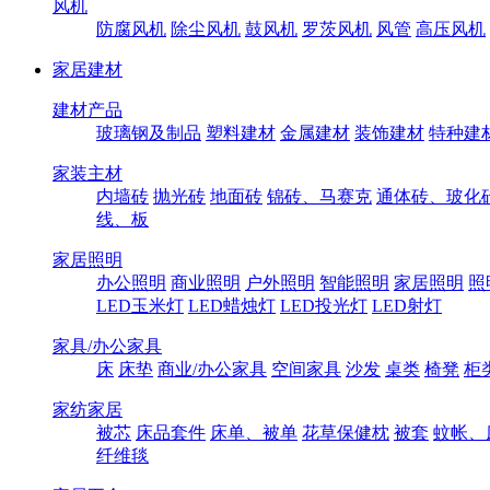
风机
防腐风机
除尘风机
鼓风机
罗茨风机
风管
高压风机
家居建材
建材产品
玻璃钢及制品
塑料建材
金属建材
装饰建材
特种建
家装主材
内墙砖
抛光砖
地面砖
锦砖、马赛克
通体砖、玻化
线、板
家居照明
办公照明
商业照明
户外照明
智能照明
家居照明
照
LED玉米灯
LED蜡烛灯
LED投光灯
LED射灯
家具/办公家具
床
床垫
商业/办公家具
空间家具
沙发
桌类
椅凳
柜
家纺家居
被芯
床品套件
床单、被单
花草保健枕
被套
蚊帐、
纤维毯