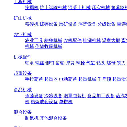
工程机械
挖掘机
铲土运输机械
混凝土机械
压实机械
筑养路
矿山机械
粉碎机
破碎设备
磨矿设备
浮选设备
分级设备
重选
农业机械
农业工具
耕整机械
农机配件
排灌机械
温室大棚
畜
机械
作物收获机械
机械配件
轴承
螺丝
铆钉
齿轮
弹簧
螺栓
气缸
钻头
螺母
铣刀
起重设备
手拉葫芦
起重器
电动葫芦
起重机械
千斤顶
起重滑
食品机械
杀菌设备
冷冻设备
泡罩包装机
食品加工设备
蒸汽
机
精炼成套设备
单饼机
混合设备
制氮机
其他混合设备