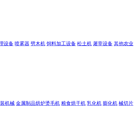
理设备
喷雾器
劈木机
饲料加工设备
松土机
屠宰设备
其他农业
装机械
金属制品烘炉烫毛机
粮食烘干机
乳化机
膨化机
械切片