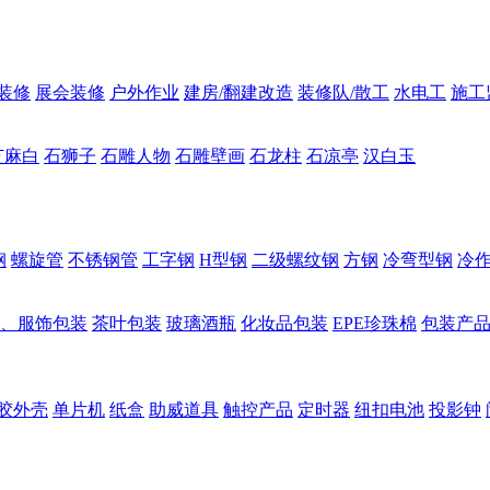
装修
展会装修
户外作业
建房/翻建改造
装修队/散工
水电工
施工
芝麻白
石狮子
石雕人物
石雕壁画
石龙柱
石凉亭
汉白玉
钢
螺旋管
不锈钢管
工字钢
H型钢
二级螺纹钢
方钢
冷弯型钢
冷
、服饰包装
茶叶包装
玻璃酒瓶
化妆品包装
EPE珍珠棉
包装产
胶外壳
单片机
纸盒
助威道具
触控产品
定时器
纽扣电池
投影钟