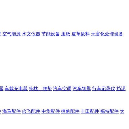
保
空气能源
水文仪器
节能设备
废纸
皮革废料
无害化处理设备
器
车载充电器
头枕、腰垫
汽车空调
汽车钥匙
行车记录仪
挡泥
件
海马配件
哈飞配件
中华配件
捷豹配件
丰田配件
福特配件
大