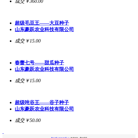
成交
￥360.00
超级毛豆王——大豆种子
山东豪跃农业科技有限公司
成交
￥15.00
春蕾七号——甜瓜种子
山东豪跃农业科技有限公司
成交
￥15.00
超级吨谷王——谷子种子
山东豪跃农业科技有限公司
成交
￥50.00
鲁ICP备12025456号-12
技术支持：爱企巴巴