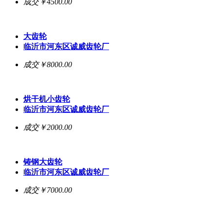
成交
￥4500.00
大齿轮
临沂市河东区诚威齿轮厂
成交
￥8000.00
烘干机小齿轮
临沂市河东区诚威齿轮厂
成交
￥2000.00
铸钢大齿轮
临沂市河东区诚威齿轮厂
成交
￥7000.00