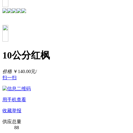
10公分红枫
价格
￥
140.00
元/
扫一扫
用手机查看
收藏
举报
供应总量
88